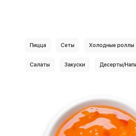
{{ textContacts }}
Пицца
Сеты
Холодные роллы
Салаты
Закуски
Десерты/Нап