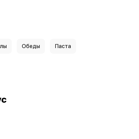
ллы
Обеды
Паста
ус