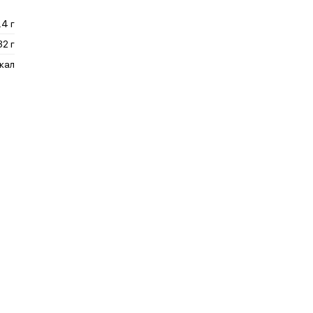
.4 г
32 г
ккал