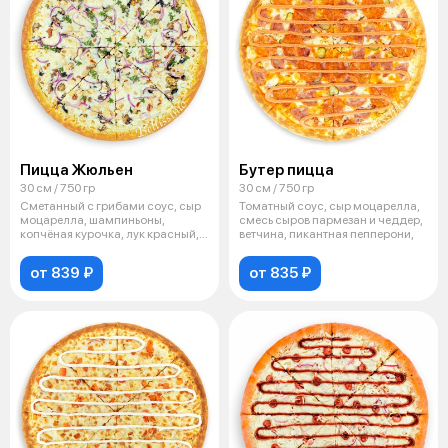
Пицца Жюльен
Бутер пицца
30 см / 750 гр
30 см / 750 гр
Сметанный с грибами соус, сыр
Томатный соус, сыр моцарелла,
моцарелла, шампиньоны,
смесь сыров пармезан и чеддер,
копчёная курочка, лук красный,
ветчина, пикантная пепперони,
свежая
от 839 ₽
от 835 ₽