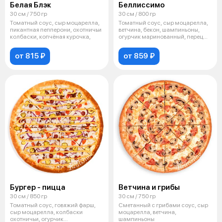
Белая Блэк
Беллиссимо
30 см / 750 гр
30 см / 800 гр
Томатный соус, сыр моцарелла,
Томатный соус, сыр моцарелла,
пикантная пепперони, охотничьи
ветчина, бекон, шампиньоны,
колбаски, копчёная курочка,
огурчик маринованный, перец
болг
от 815 ₽
от 859 ₽
Бургер - пицца
Ветчина и грибы
30 см / 850 гр
30 см / 750 гр
Томатный соус, говяжий фарш,
Сметанный с грибами соус, сыр
сыр моцарелла, колбаски
моцарелла, ветчина,
охотничьи, огурчик
шампиньоны