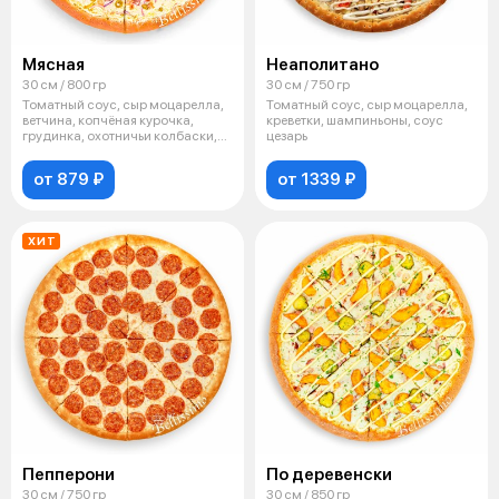
Мясная
Неаполитано
30 см / 800 гр
30 см / 750 гр
Томатный соус, сыр моцарелла,
Томатный соус, сыр моцарелла,
ветчина, копчёная курочка,
креветки, шампиньоны, соус
грудинка, охотничьи колбаски,
цезарь
лук
от 879 ₽
от 1339 ₽
ХИТ
Пепперони
По деревенски
30 см / 750 гр
30 см / 850 гр