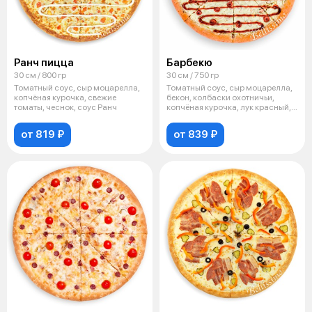
Ранч пицца
Барбекю
30 см / 800 гр
30 см / 750 гр
Томатный соус, сыр моцарелла,
Томатный соус, сыр моцарелла,
копчёная курочка, свежие
бекон, колбаски охотничьи,
томаты, чеснок, соус Ранч
копчёная курочка, лук красный,
со
от 819 ₽
от 839 ₽