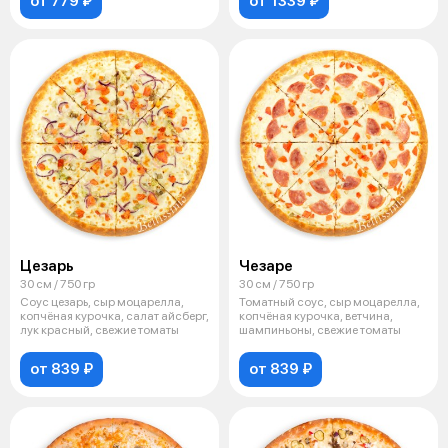
от 779 ₽
от 1339 ₽
Цезарь
Чезаре
30 см / 750 гр
30 см / 750 гр
Соус цезарь, сыр моцарелла,
Томатный соус, сыр моцарелла,
копчёная курочка, салат айсберг,
копчёная курочка, ветчина,
лук красный, свежие томаты
шампиньоны, свежие томаты
от 839 ₽
от 839 ₽