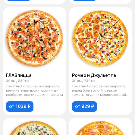
ГЛАВпицца
Ромео и Джульетта
30 см / 830 гр
30 см / 730 гр
томатный соус, сыр моцарелла,
томатный соус, сыр моцарелла,
ветчина, пепперони, охотничьи
перец болгарский, свежие
колбаски, свежие шампиньоны, м
томаты, огурчик маринованный,
лук к
от 1039 ₽
от 929 ₽