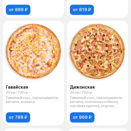
маринованный, свеж
от 889 ₽
от 819 ₽
Гавайская
Дижонская
30 см / 700 гр
30 см / 750 гр
Томатный соус, сыр моцарелла,
Томатный соус, сыр моцарелла,
ветчина, ананасы
ветчина, охотничьи колбаски,
копчёная курочка, огурчик
марин
от 789 ₽
от 869 ₽