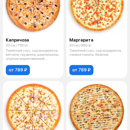
Капричоза
Маргарита
30 см / 750 гр
30 см / 800 гр
Томатный соус, сыр моцарелла,
Томатный соус, сыр моцарелла,
ветчина, грудинка, шампиньоны,
свежие томаты, базилик
огурчик маринованный,
маслины
от 789 ₽
от 789 ₽