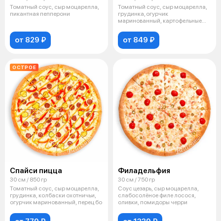
Томатный соус, сыр моцарелла,
Томатный соус, сыр моцарелла,
пикантная пепперони
грудинка, огурчик
маринованный, картофельные
дольки, соус сы
от 829 ₽
от 849 ₽
ОСТРОЕ
Спайси пицца
Филадельфия
30 см / 850 гр
30 см / 750 гр
Томатный соус, сыр моцарелла,
Соус цезарь, сыр моцарелла,
грудинка, колбаски охотничьи,
слабосолёное филе лосося,
огурчик маринованный, перец бо
оливки, помидоры черри