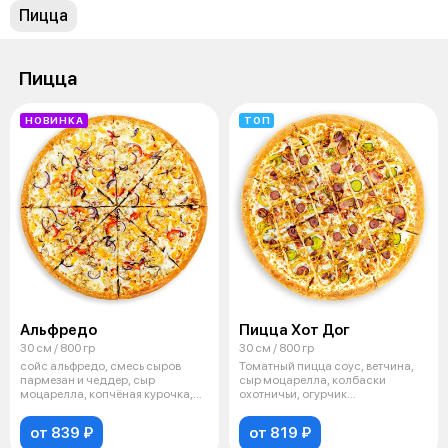
Пицца
Пицца
НОВИНКА
ТОП
Альфредо
Пицца Хот Дог
30 см / 800 гр
30 см / 800 гр
сойс альфредо, смесь сыров
Томатный пицца соус, ветчина,
пармезан и чеддер, сыр
сыр моцарелла, колбаски
моцарелла, копчёная курочка,
охотничьи, огурчик
перец болга
маринованный, бек
от 839 ₽
от 819 ₽