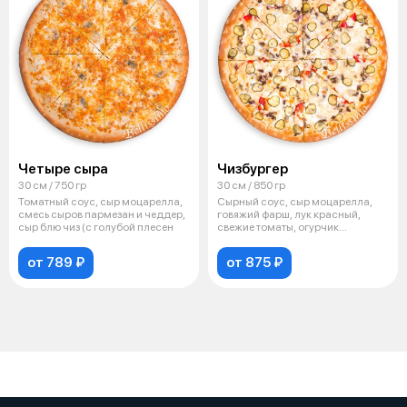
Четыре сыра
Чизбургер
30 см / 750 гр
30 см / 850 гр
Томатный соус, сыр моцарелла,
Сырный соус, сыр моцарелла,
смесь сыров пармезан и чеддер,
говяжий фарш, лук красный,
сыр блю чиз (с голубой плесен
свежие томаты, огурчик
маринованный
от 789 ₽
от 875 ₽