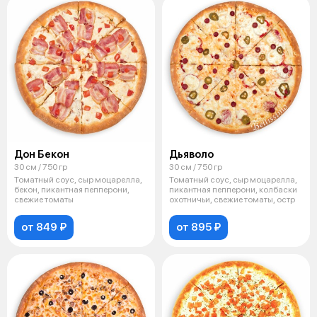
Дон Бекон
Дьяволо
30 см / 750 гр
30 см / 750 гр
Томатный соус, сыр моцарелла,
Томатный соус, сыр моцарелла,
бекон, пикантная пепперони,
пикантная пепперони, колбаски
свежие томаты
охотничьи, свежие томаты, остр
от 849 ₽
от 895 ₽