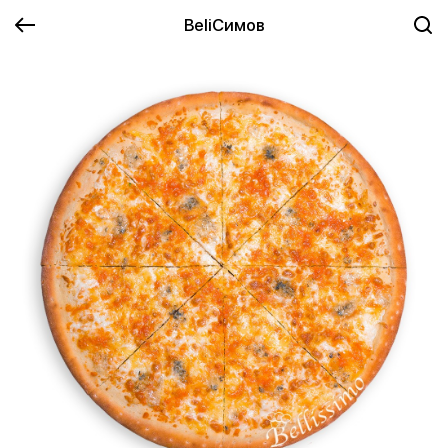
BeliСимов