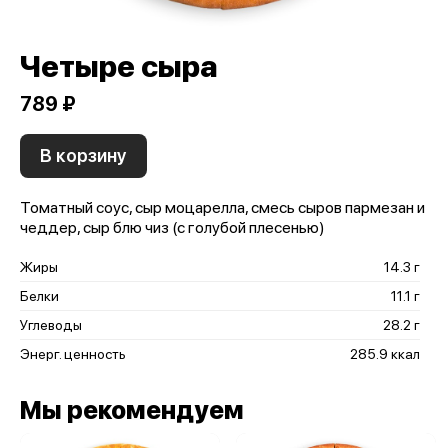
Четыре сыра
789 ₽
В корзину
Томатный соус, сыр моцарелла, смесь сыров пармезан и
чеддер, сыр блю чиз (с голубой плесенью)
Жиры
14.3 г
Белки
11.1 г
Углеводы
28.2 г
Энерг. ценность
285.9 ккал
Мы рекомендуем