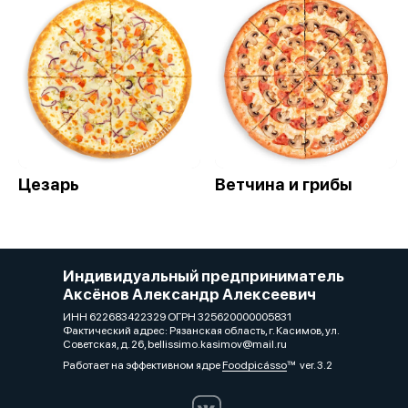
Цезарь
Ветчина и грибы
Индивидуальный предприниматель
Аксёнов Александр Алексеевич
ИНН 622683422329 ОГРН 325620000005831
Фактический адрес: Рязанская область, г. Касимов, ул.
Советская, д. 26, bellissimo.kasimov@mail.ru
Работает на эффективном ядре
Foodpicásso
ver. 3.2