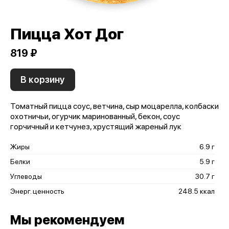
Пицца Хот Дог
819 ₽
В корзину
Томатный пицца соус, ветчина, сыр моцарелла, колбаски
охотничьи, огурчик маринованный, бекон, соус
горчичный и кетчунез, хрустящий жареный лук
Жиры
6.9 г
Белки
5.9 г
Углеводы
30.7 г
Энерг. ценность
248.5 ккал
Мы рекомендуем