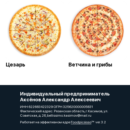
Цезарь
Ветчина и грибы
Индивидуальный предприниматель
Аксёнов Александр Алексеевич
ИНН 622683422329 ОГРН 325620000005831
Фактический адрес: Рязанская область, г. Касимов, ул.
Советская, д. 26, bellissimo.kasimov@mail.ru
Работает на эффективном ядре
Foodpicásso
ver. 3.2