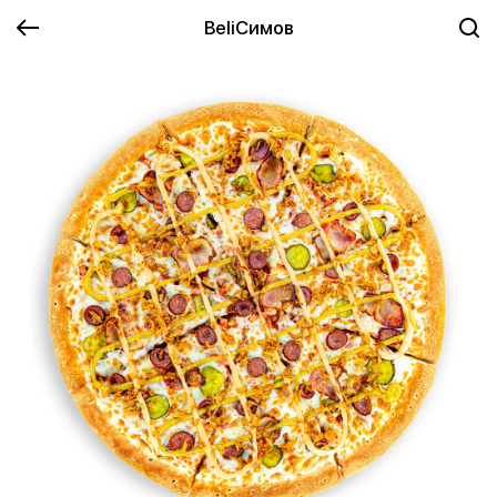
BeliСимов