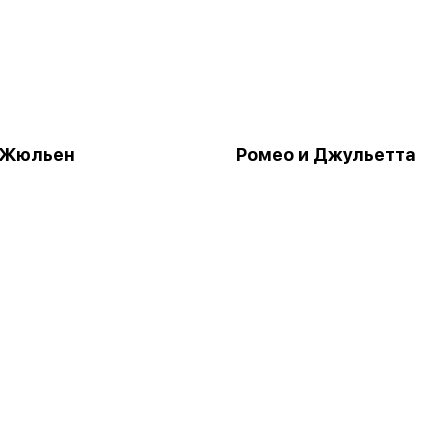
 Жюльен
Ромео и Джульетта