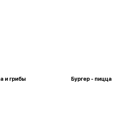
а и грибы
Бургер - пицца