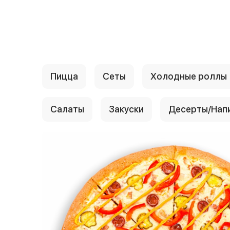
{{ textContacts }}
Пицца
Сеты
Холодные роллы
Салаты
Закуски
Десерты/Нап