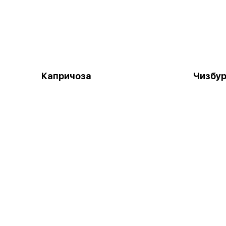
Капричоза
Чизбур