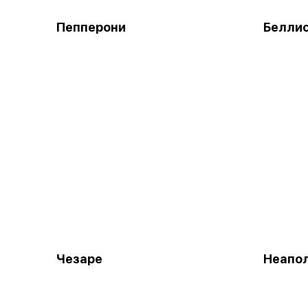
Пепперони
Белли
Чезаре
Неапо