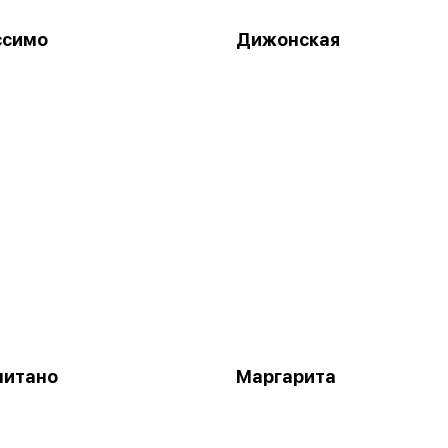
ссимо
Дижонская
литано
Маргарита