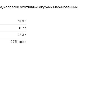
а, колбаски охотничьи, огурчик маринованный,
11.9 г
8.7 г
28.3 г
275.1 ккал