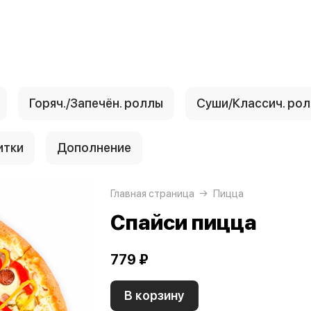
Горяч./Запечён. роллы
Суши/Классич. ро
итки
Дополнение
Главная страница
Пицца
Спайси пицца
779 ₽
В корзину