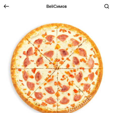
BeliСимов