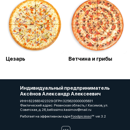
Цезарь
Ветчина и грибы
Индивидуальный предприниматель
Аксёнов Александр Алексеевич
ИНН 622683422329 ОГРН 325620000005831
Фактический адрес: Рязанская область, г. Касимов, ул.
Советская, д. 26, bellissimo.kasimov@mail.ru
Работает на эффективном ядре
Foodpicásso
ver. 3.2