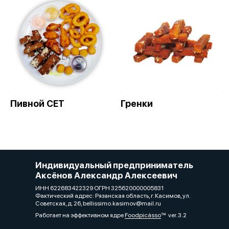
Пивной СЕТ
Гренки
Индивидуальный предприниматель
Аксёнов Александр Алексеевич
ИНН 622683422329 ОГРН 325620000005831
Фактический адрес: Рязанская область, г. Касимов, ул.
Советская, д. 26, bellissimo.kasimov@mail.ru
Работает на эффективном ядре
Foodpicásso
ver. 3.2