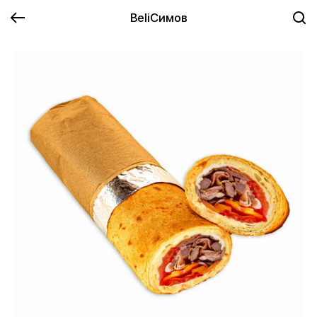
BeliСимов