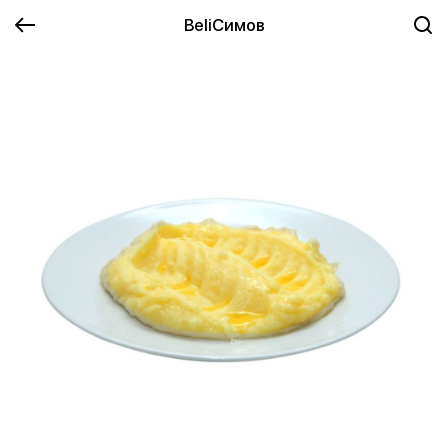
BeliСимов