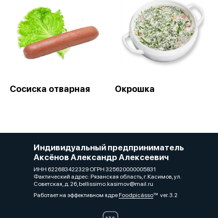
Сосиска отварная
Окрошка
Индивидуальный предприниматель
Аксёнов Александр Алексеевич
ИНН 622683422329 ОГРН 325620000005831
Фактический адрес: Рязанская область, г. Касимов, ул.
Советская, д. 26, bellissimo.kasimov@mail.ru
Работает на эффективном ядре
Foodpicásso
ver. 3.2