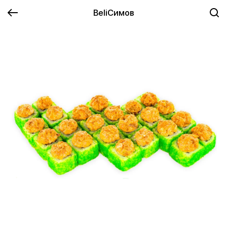
BeliСимов