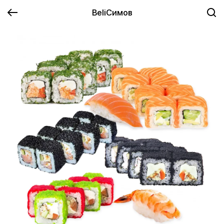
BeliСимов