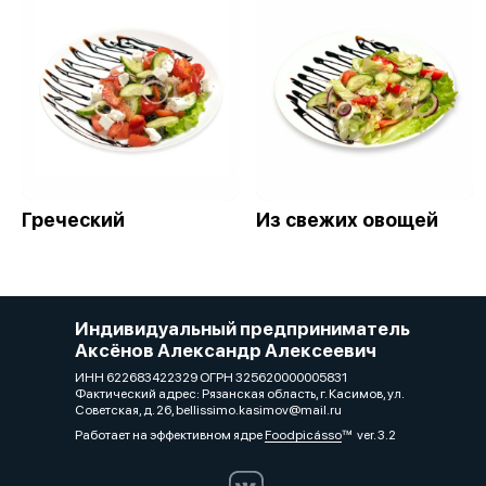
Греческий
Из свежих овощей
Индивидуальный предприниматель
Аксёнов Александр Алексеевич
ИНН 622683422329 ОГРН 325620000005831
Фактический адрес: Рязанская область, г. Касимов, ул.
Советская, д. 26, bellissimo.kasimov@mail.ru
Работает на эффективном ядре
Foodpicásso
ver. 3.2