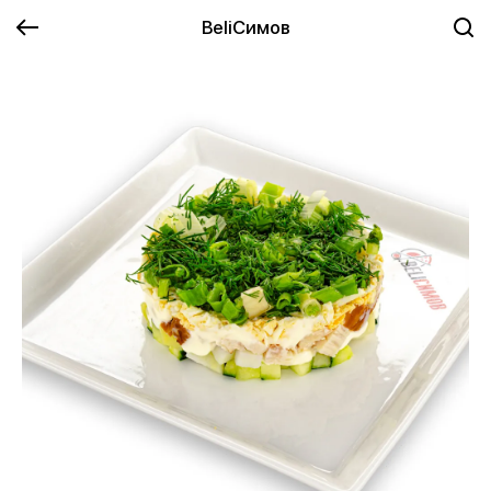
BeliСимов