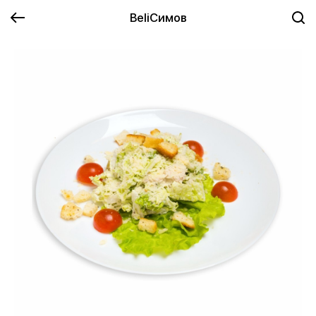
BeliСимов