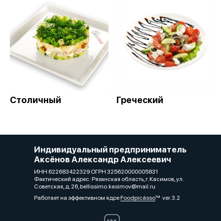
Столичный
Греческий
Индивидуальный предприниматель
Аксёнов Александр Алексеевич
ИНН 622683422329 ОГРН 325620000005831
Фактический адрес: Рязанская область, г. Касимов, ул.
Советская, д. 26, bellissimo.kasimov@mail.ru
Работает на эффективном ядре
Foodpicásso
ver. 3.2