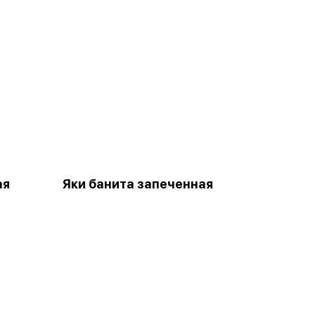
ая
Яки банита запеченная