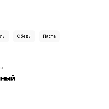
ллы
Обеды
Паста
лы
нный