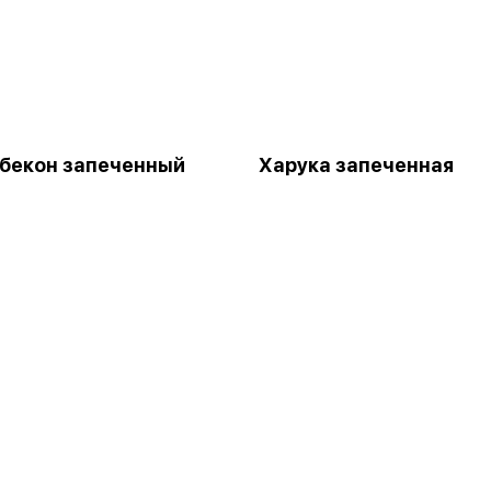
бекон запеченный
Харука запеченная