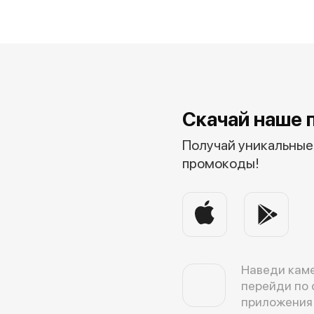
Скачай наше 
Получай уникальные 
промокоды!
Наведи каме
перейди по 
приложения