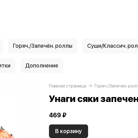
Горяч./Запечён. роллы
Суши/Классич. ро
итки
Дополнение
Главная страница
Горяч./Запечён. рол
Унаги сяки запече
469 ₽
В корзину