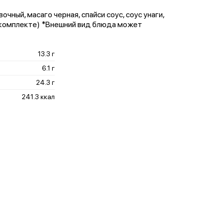
ивочный, масаго черная, спайси соус, соус унаги,
в комплекте) *Внешний вид блюда может
13.3 г
6.1 г
24.3 г
241.3 ккал