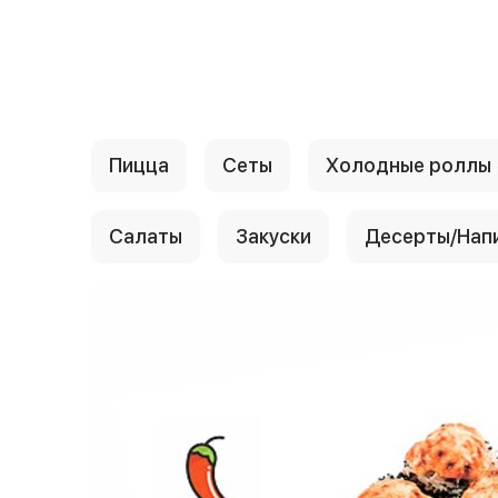
{{ textContacts }}
Пицца
Сеты
Холодные роллы
Салаты
Закуски
Десерты/Нап