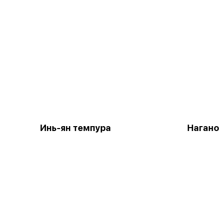
Инь-ян темпура
Нагано