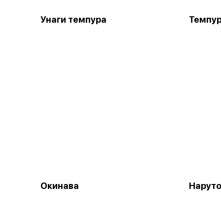
Унаги темпура
Темпу
Окинава
Наруто