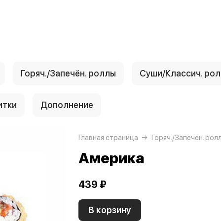
Горяч./Запечён. роллы
Суши/Классич. ро
итки
Дополнение
Главная страница
Горяч./Запечён. рол
Америка
439 ₽
В корзину