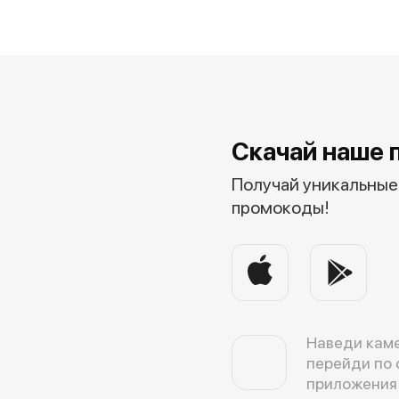
Скачай наше 
Получай уникальные 
промокоды!
Наведи каме
перейди по 
приложения