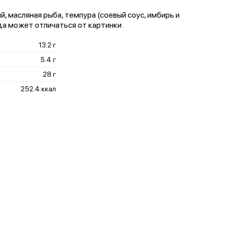
ый, масляная рыба, темпура (соевый соус, имбирь и
да может отличаться от картинки
13.2 г
5.4 г
28 г
252.4 ккал