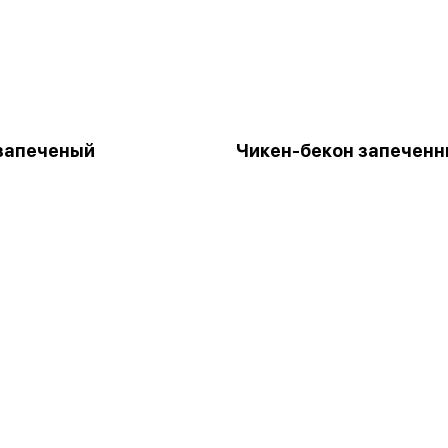
запеченый
Чикен-бекон запечен