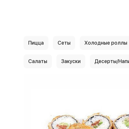
{{ textContacts }}
Пицца
Сеты
Холодные роллы
Салаты
Закуски
Десерты/Нап