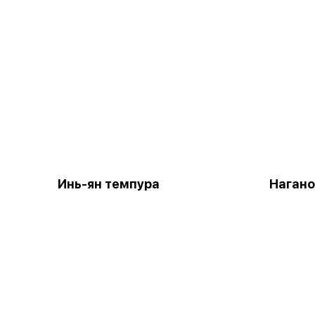
Инь-ян темпура
Нагано