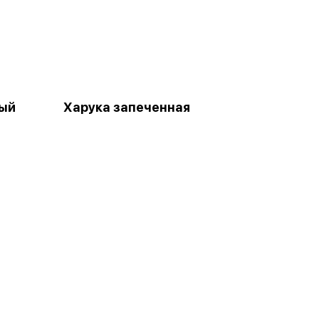
ный
Харука запеченная