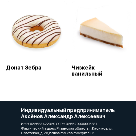
Донат Зебра
Чизкейк
ванильный
Индивидуальный предприниматель
Аксёнов Александр Алексеевич
ИНН 622683422329 ОГРН 325620000005831
Фактический адрес: Рязанская область, г. Касимов, ул.
Советская, д. 26, bellissimo.kasimov@mail.ru