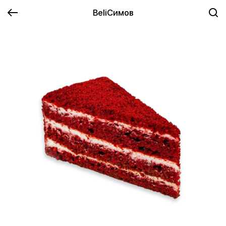
BeliСимов