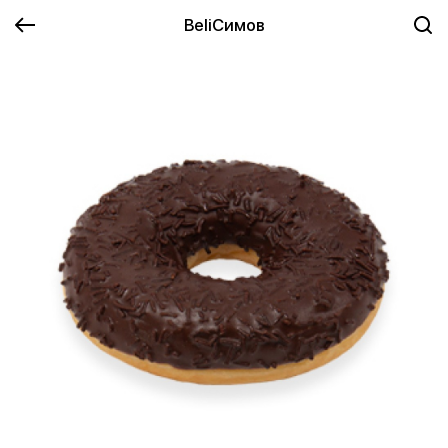
BeliСимов