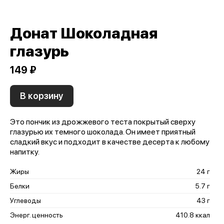
Донат Шоколадная
глазурь
149 ₽
В корзину
Это пончик из дрожжевого теста покрытый сверху
глазурью их темного шоколада. Он имеет приятный
сладкий вкус и подходит в качестве десерта к любому
напитку.
Жиры
24 г
Белки
5.7 г
Углеводы
43 г
Энерг. ценность
410.8 ккал