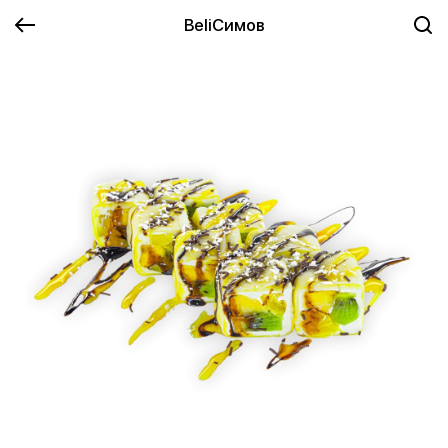
BeliСимов