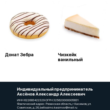
Донат Зебра
Чизкейк
ванильный
Индивидуальный предприниматель
Аксёнов Александр Алексеевич
ИНН 622683422329 ОГРН 325620000005831
Фактический адрес: Рязанская область, г. Касимов, ул.
Советская, д. 26, bellissimo.kasimov@mail.ru