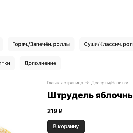
Горяч./Запечён. роллы
Суши/Классич. ро
итки
Дополнение
Главная страница
Десерты/Напитки
Штрудель яблочн
219 ₽
В корзину