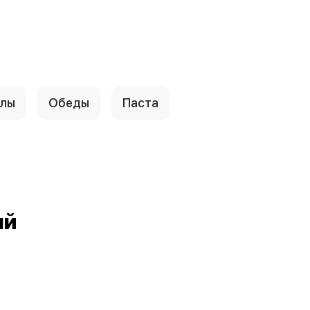
ллы
Обеды
Паста
ый