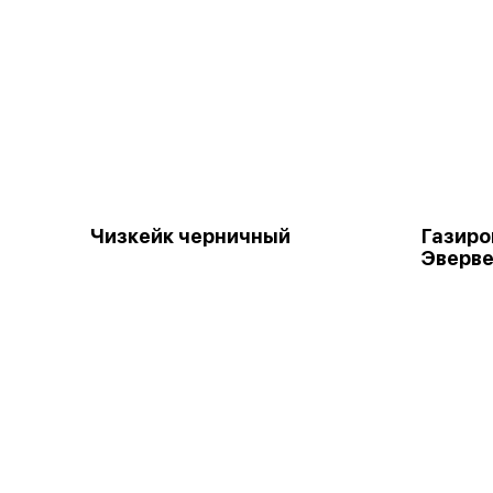
Чизкейк черничный
Газиро
Эверве