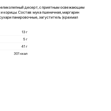
 великолепный десерт, с приятным освежающим
 корицы. Состав: мука пшеничная, маргарин
 сухари панировочные, загуститель (крахмал
13 г
5 г
41 г
301 ккал