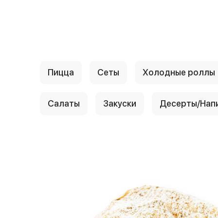
{{ textContacts }}
Пицца
Сеты
Холодные роллы
Салаты
Закуски
Десерты/Нап