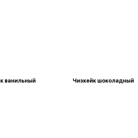
к ванильный
Чизкейк шоколадный