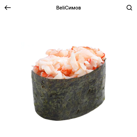
BeliСимов