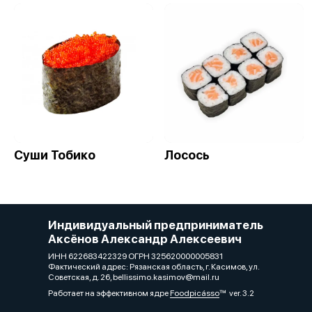
Суши Тобико
Лосось
Индивидуальный предприниматель
Аксёнов Александр Алексеевич
ИНН 622683422329 ОГРН 325620000005831
Фактический адрес: Рязанская область, г. Касимов, ул.
Советская, д. 26, bellissimo.kasimov@mail.ru
Работает на эффективном ядре
Foodpicásso
ver. 3.2