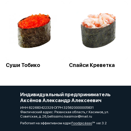
Суши Тобико
Спайси Креветка
Индивидуальный предприниматель
Аксёнов Александр Алексеевич
ИНН 622683422329 ОГРН 325620000005831
Фактический адрес: Рязанская область, г. Касимов, ул.
Советская, д. 26, bellissimo.kasimov@mail.ru
Работает на эффективном ядре
Foodpicásso
ver. 3.2