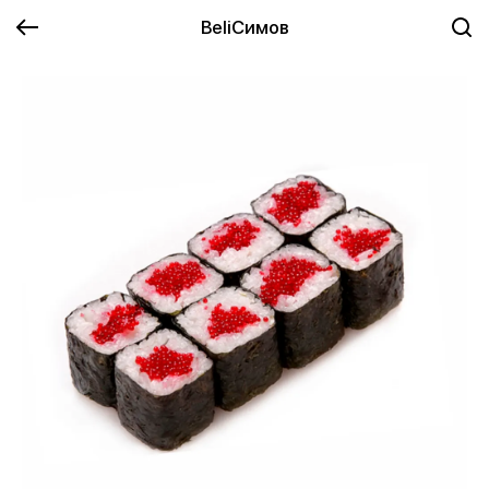
BeliСимов