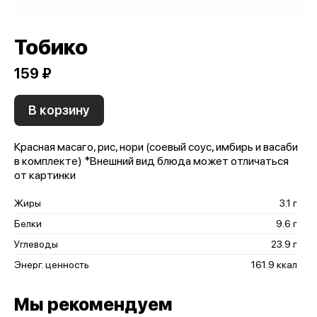
Тобико
159 ₽
В корзину
Красная масаго, рис, нори (соевый соус, имбирь и васаби
в комплекте) *Внешний вид блюда может отличаться
от картинки
Жиры
3.1 г
Белки
9.6 г
Углеводы
23.9 г
Энерг. ценность
161.9 ккал
Мы рекомендуем