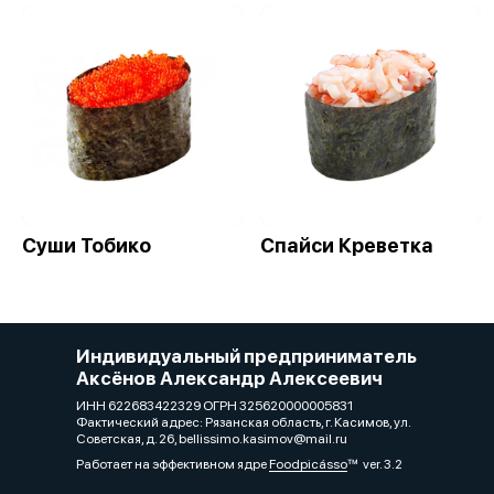
Суши Тобико
Спайси Креветка
Индивидуальный предприниматель
Аксёнов Александр Алексеевич
ИНН 622683422329 ОГРН 325620000005831
Фактический адрес: Рязанская область, г. Касимов, ул.
Советская, д. 26, bellissimo.kasimov@mail.ru
Работает на эффективном ядре
Foodpicásso
ver. 3.2