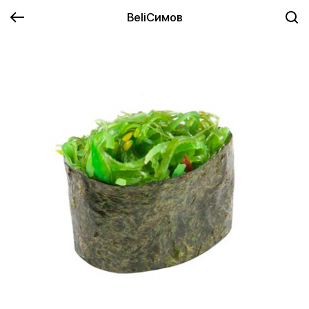
BeliСимов