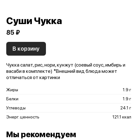
Суши Чукка
85 ₽
В корзину
Чукка салат, рис, нори, кунжут (соевый соус, имбирь и
васаби в комплекте) *Внешний вид блюда может
отличаться от картинки
Жиры
1.9 г
Белки
1.9 г
Углеводы
24.1 г
Энерг. ценность
121.1 ккал
Мы рекомендуем