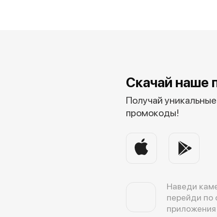
Скачай наше 
Получай уникальные 
промокоды!
Наведи каме
перейди по 
приложения