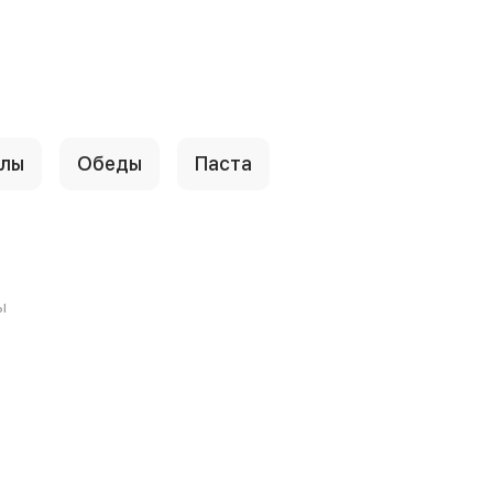
ллы
Обеды
Паста
ы