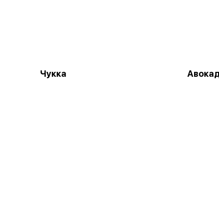
Чукка
Авока