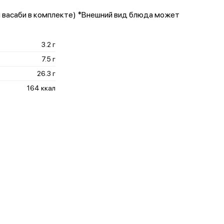
ь и васаби в комплекте) *Внешний вид блюда может
3.2 г
7.5 г
26.3 г
164 ккал