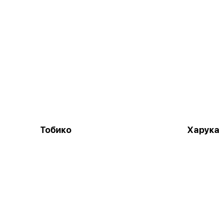
Тобико
Харук