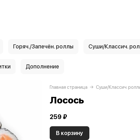
Горяч./Запечён. роллы
Суши/Классич. ро
итки
Дополнение
Главная страница
Суши/Классич. ролл
Лосось
259 ₽
В корзину