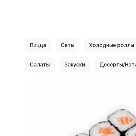
{{ textContacts }}
Пицца
Сеты
Холодные роллы
Салаты
Закуски
Десерты/Нап