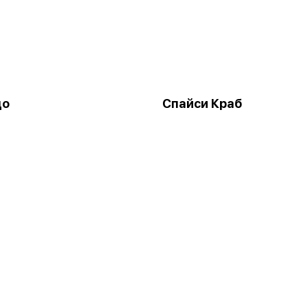
до
Спайси Краб