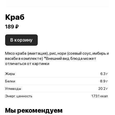
Краб
189 ₽
В корзину
Мясо краба (имитация), рис, нори (соевый соус, имбирь и
васаби в комплекте) *Внешний вид блюда может
отличаться от картинки
Жиры
6.3 г
Белки
8.9 г
Углеводы
20.2 г
Энерг. ценность
173.1 ккал
Мы рекомендуем