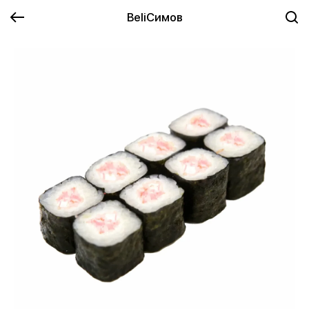
BeliСимов