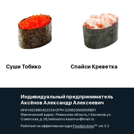
Суши Тобико
Спайси Креветка
Индивидуальный предприниматель
Аксёнов Александр Алексеевич
ИНН 622683422329 ОГРН 325620000005831
Фактический адрес: Рязанская область, г. Касимов, ул.
Советская, д. 26, bellissimo.kasimov@mail.ru
Работает на эффективном ядре
Foodpicásso
ver. 3.2