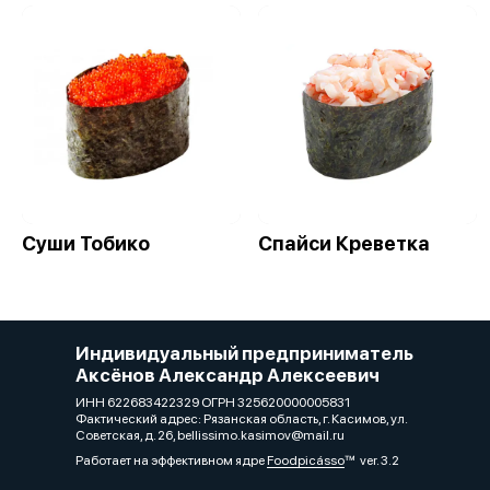
Суши Тобико
Спайси Креветка
Индивидуальный предприниматель
Аксёнов Александр Алексеевич
ИНН 622683422329 ОГРН 325620000005831
Фактический адрес: Рязанская область, г. Касимов, ул.
Советская, д. 26, bellissimo.kasimov@mail.ru
Работает на эффективном ядре
Foodpicásso
ver. 3.2