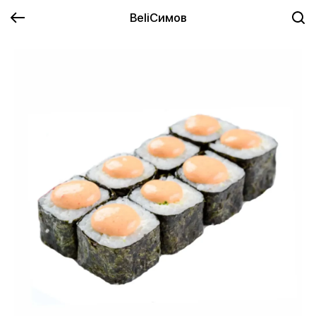
BeliСимов