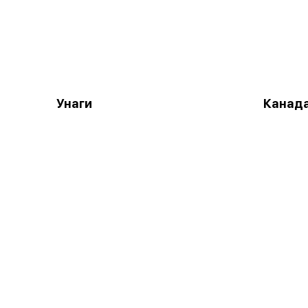
Унаги
Канад