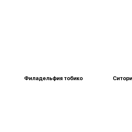
Филадельфия тобико
Ситори