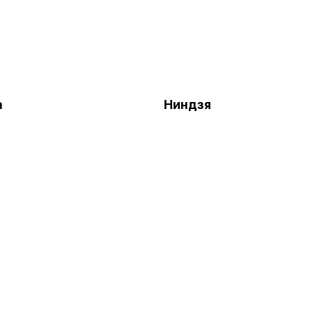
а
Ниндзя