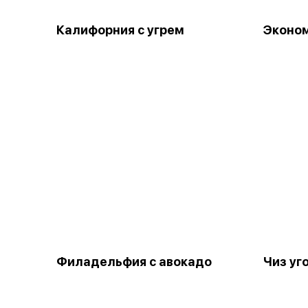
Калифорния с угрем
Эконо
Филадельфия с авокадо
Чиз уг