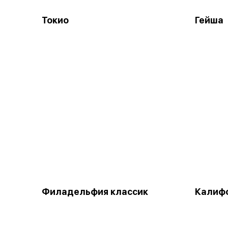
Токио
Гейша
Филадельфия классик
Калифо