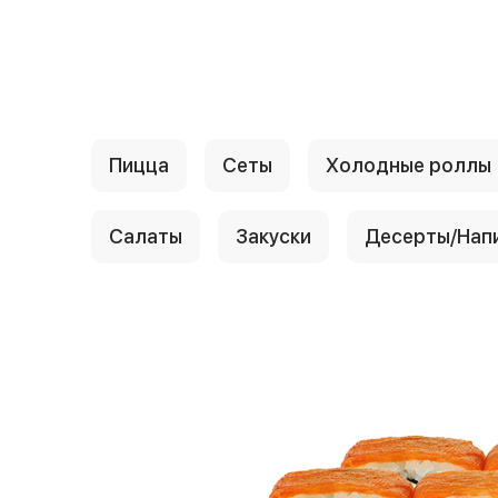
{{ textContacts }}
Пицца
Сеты
Холодные роллы
Салаты
Закуски
Десерты/Нап