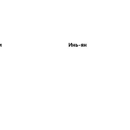
и
Инь-ян