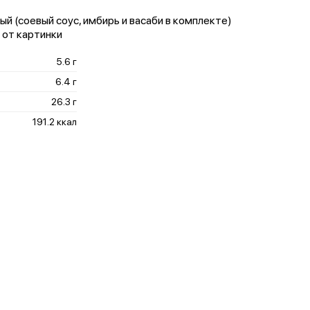
ный (соевый соус, имбирь и васаби в комплекте)
 от картинки
5.6 г
6.4 г
26.3 г
191.2 ккал