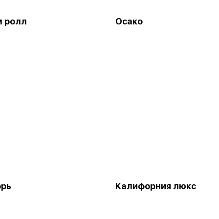
м ролл
Осако
орь
Калифорния люкс