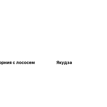
рния с лососем
Якудза