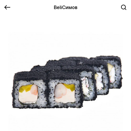
BeliСимов