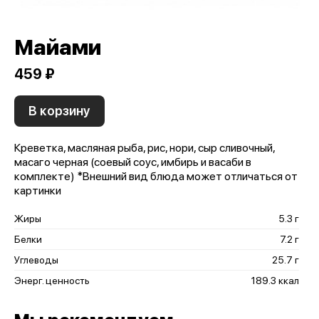
Майами
459 ₽
В корзину
Креветка, масляная рыба, рис, нори, сыр сливочный,
масаго черная (соевый соус, имбирь и васаби в
комплекте) *Внешний вид блюда может отличаться от
картинки
Жиры
5.3 г
Белки
7.2 г
Углеводы
25.7 г
Энерг. ценность
189.3 ккал