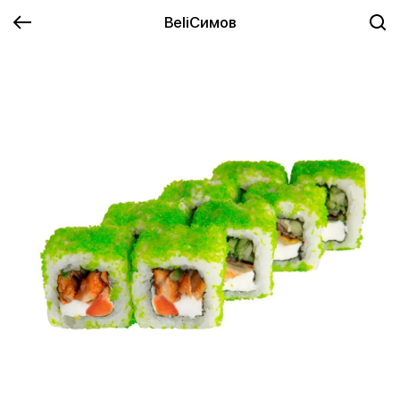
BeliСимов