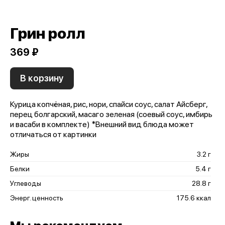
Грин ролл
369 ₽
В корзину
Курица копчёная, рис, нори, спайси соус, салат Айсберг,
перец болгарский, масаго зеленая (соевый соус, имбирь
и васаби в комплекте) *Внешний вид блюда может
отличаться от картинки
Жиры
3.2 г
Белки
5.4 г
Углеводы
28.8 г
Энерг. ценность
175.6 ккал