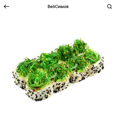
BeliСимов