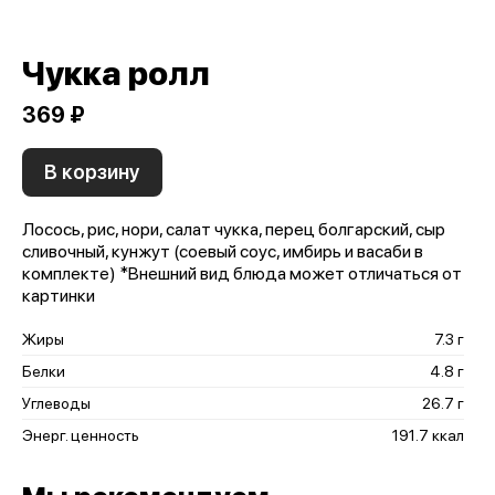
Чукка ролл
369 ₽
В корзину
Лосось, рис, нори, салат чукка, перец болгарский, сыр
сливочный, кунжут (соевый соус, имбирь и васаби в
комплекте) *Внешний вид блюда может отличаться от
картинки
Жиры
7.3 г
Белки
4.8 г
Углеводы
26.7 г
Энерг. ценность
191.7 ккал