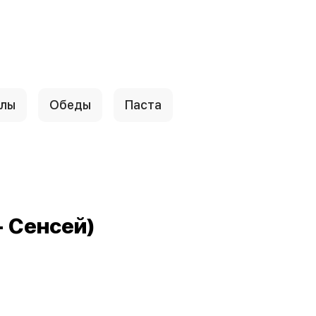
ллы
Обеды
Паста
 Сенсей)