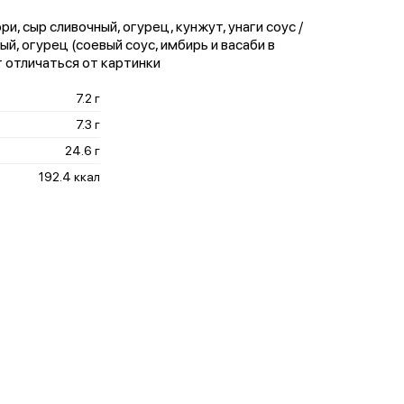
ори, сыр сливочный, огурец, кунжут, унаги соус /
ный, огурец (соевый соус, имбирь и васаби в
 отличаться от картинки
7.2 г
7.3 г
24.6 г
192.4 ккал