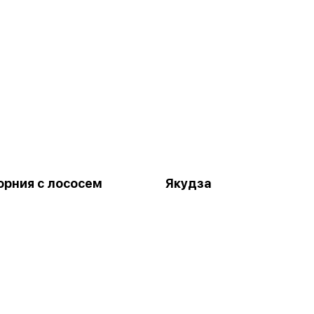
рния с лососем
Якудза