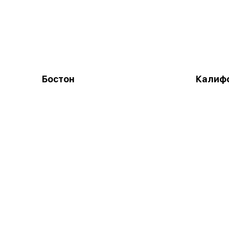
Бостон
Калифо