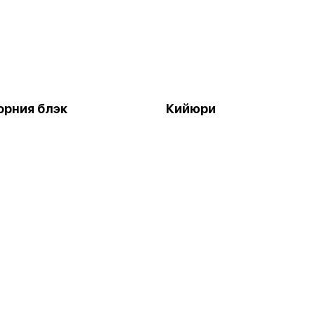
рния блэк
Кийюри