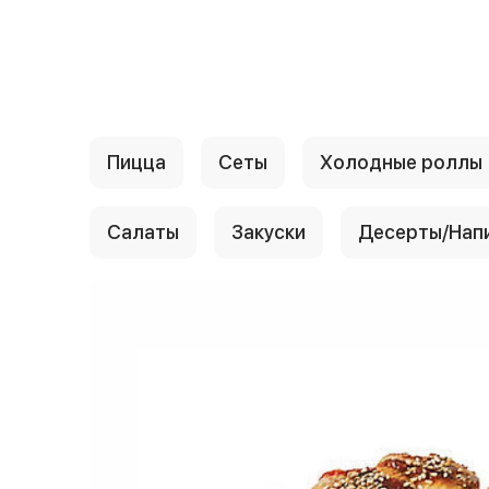
{{ textContacts }}
Пицца
Сеты
Холодные роллы
Салаты
Закуски
Десерты/Нап