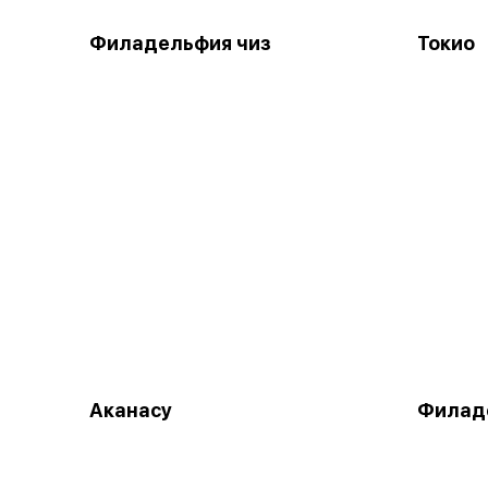
Филадельфия чиз
Токио
Аканасу
Филад