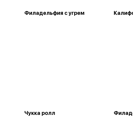
Филадельфия с угрем
Калифо
Чукка ролл
Филаде