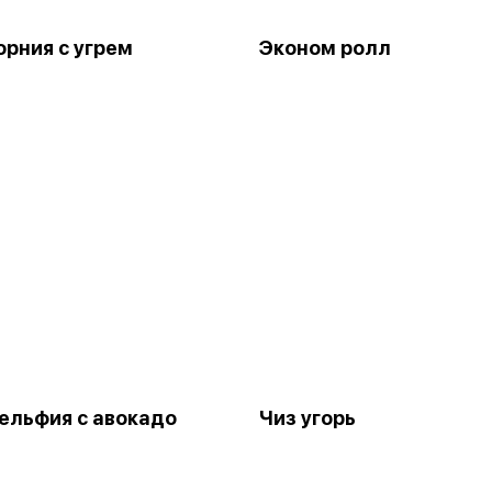
рния с угрем
Эконом ролл
льфия с авокадо
Чиз угорь