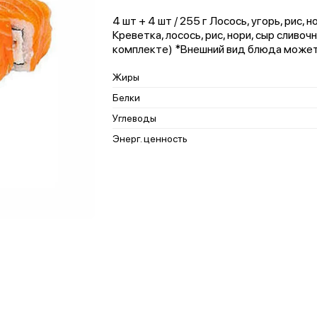
4 шт + 4 шт / 255 г Лосось, угорь, рис, н
Креветка, лосось, рис, нори, сыр сливоч
комплекте) *Внешний вид блюда может
Жиры
Белки
Углеводы
Энерг. ценность