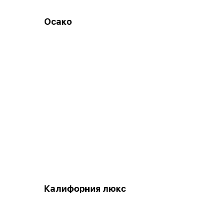
Осако
Калифорния люкс