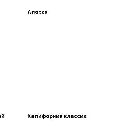
Аляска
ой
Калифорния классик