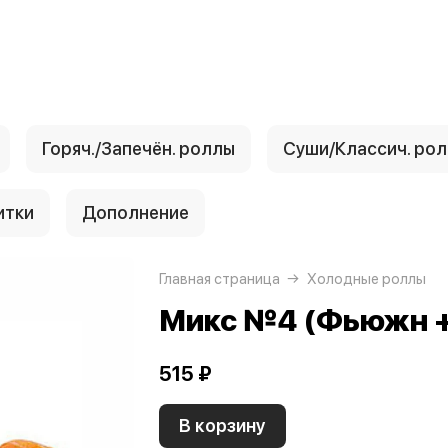
Горяч./Запечён. роллы
Суши/Классич. ро
итки
Дополнение
Главная страница
Холодные роллы
Микс №4 (Фьюжн +
515 ₽
В корзину