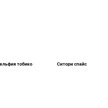
ельфия тобико
Ситори спайс