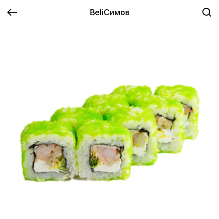
BeliСимов