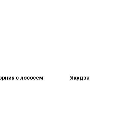
рния с лососем
Якудза