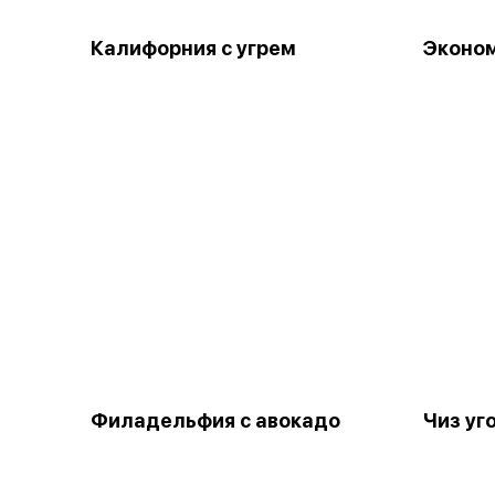
Калифорния с угрем
Эконо
Филадельфия с авокадо
Чиз уг