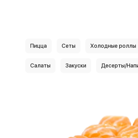
{{ textContacts }}
Пицца
Сеты
Холодные роллы
Салаты
Закуски
Десерты/Нап