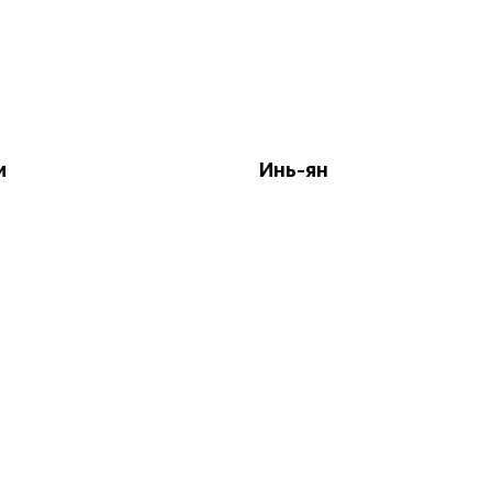
и
Инь-ян