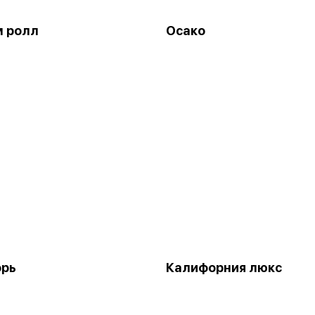
м ролл
Осако
орь
Калифорния люкс