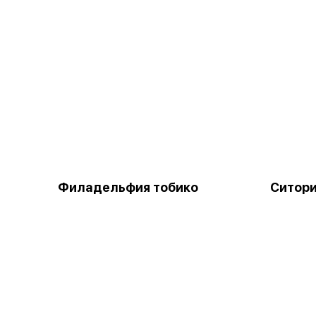
Филадельфия тобико
Ситори