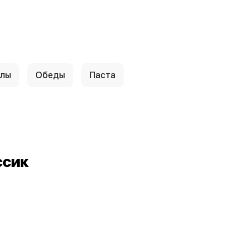
ллы
Обеды
Паста
ссик