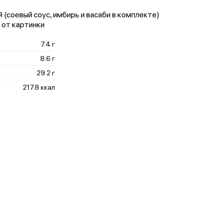
й (соевый соус, имбирь и васаби в комплекте)
 от картинки
7.4 г
8.6 г
29.2 г
217.8 ккал