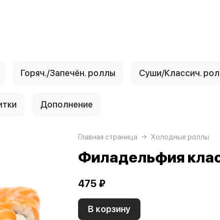
Горяч./Запечён. роллы
Суши/Классич. ро
итки
Дополнение
Главная страница
Холодные роллы
Филадельфия кла
475 ₽
В корзину