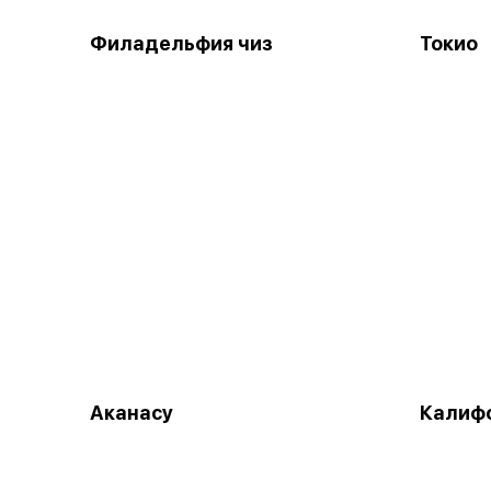
Филадельфия чиз
Токио
Аканасу
Калифо